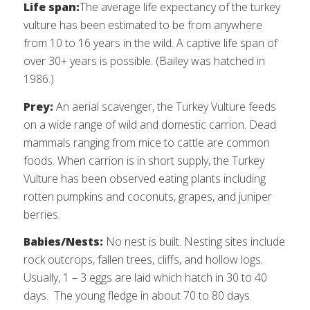
Life span:
The average life expectancy of the turkey
vulture has been estimated to be from anywhere
from 10 to 16 years in the wild. A captive life span of
over 30+ years is possible. (Bailey was hatched in
1986.)
Prey:
An aerial scavenger, the Turkey Vulture feeds
on a wide range of wild and domestic carrion. Dead
mammals ranging from mice to cattle are common
foods. When carrion is in short supply, the Turkey
Vulture has been observed eating plants including
rotten pumpkins and coconuts, grapes, and juniper
berries.
Babies/Nests:
No nest is built. Nesting sites include
rock outcrops, fallen trees, cliffs, and hollow logs.
Usually, 1 – 3 eggs are laid which hatch in 30 to 40
days. The young fledge in about 70 to 80 days.