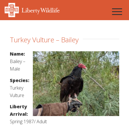
Turkey Vulture – Bailey
Name:
Bailey –
Male
Species:
Turkey
Vulture
Liberty
Arrival:
Spring 1987/ Adult