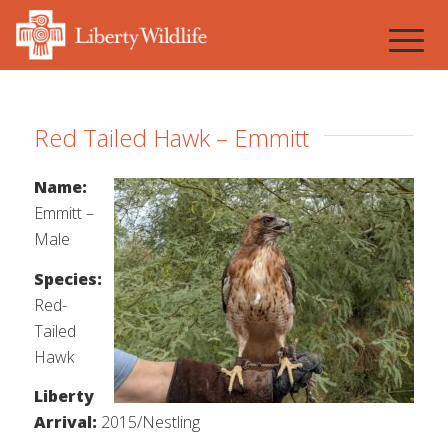
Red Tailed Hawk – Emmitt
Name:
Emmitt –
Male
Species:
Red-
Tailed
Hawk
Liberty
Arrival:
2015/Nestling